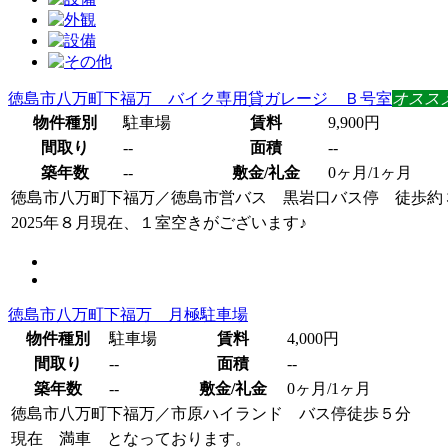
徳島市八万町下福万 バイク専用貸ガレージ Ｂ号室
オスス
物件種別
駐車場
賃料
9,900円
間取り
--
面積
--
築年数
--
敷金/礼金
0ヶ月/1ヶ月
徳島市八万町下福万
／
徳島市営バス 黒岩口バス停 徒歩約
2025年８月現在、１室空きがございます♪
徳島市八万町下福万 月極駐車場
物件種別
駐車場
賃料
4,000円
間取り
--
面積
--
築年数
--
敷金/礼金
0ヶ月/1ヶ月
徳島市八万町下福万
／
市原ハイランド バス停徒歩５分
現在 満車 となっております。