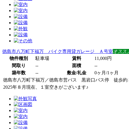
徳島市八万町下福万 バイク専用貸ガレージ Ａ号室
オスス
物件種別
駐車場
賃料
11,000円
間取り
--
面積
--
築年数
--
敷金/礼金
0ヶ月/1ヶ月
徳島市八万町下福万
／
徳島市営バス 黒岩口バス停 徒歩約
2025年８月現在、１室空きがございます♪