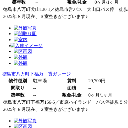
築年数
--
敷金/礼金
0ヶ月/1ヶ月
徳島市八万町犬山130-1
／
徳島市営バス 犬山口バス停 徒歩
2025年８月現在、３室空きがございます♪
徳島市八万町下福万 貸ガレージ
物件種別
駐車場
賃料
29,700円
間取り
--
面積
--
築年数
--
敷金/礼金
0ヶ月/1ヶ月
徳島市八万町下福万156-5
／
市原ハイランド バス停徒歩５分
2025年８月現在、２室空きがございます♪