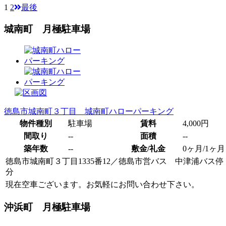
1
2
最後
城南町 月極駐車場
徳島市城南町３丁目 城南町ハローパーキング
物件種別
駐車場
賃料
4,000円
間取り
--
面積
--
築年数
--
敷金/礼金
0ヶ月/1ヶ月
徳島市城南町３丁目1335番12
／
徳島市営バス 中津浦バス停
分
現在空車ございます。お気軽にお問い合わせ下さい。
沖浜町 月極駐車場