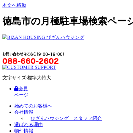
本文へ移動
徳島市の月極駐車場検索ペー
お問い合わせはこちら（9：00~19：00）
088-660-2602
文字サイズ:
標準
大
特大
会員
ページ
始めてのお客様へ
会社情報
びざんハウジング スタッフ紹介
選ばれる理由
物件情報