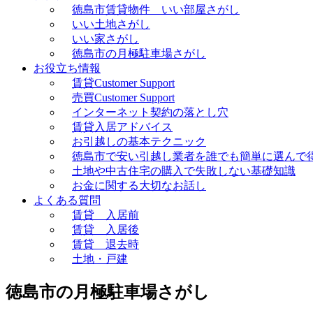
徳島市賃貸物件 いい部屋さがし
いい土地さがし
いい家さがし
徳島市の月極駐車場さがし
お役立ち情報
賃貸Customer Support
売買Customer Support
インターネット契約の落とし穴
賃貸入居アドバイス
お引越しの基本テクニック
徳島市で安い引越し業者を誰でも簡単に選んで
土地や中古住宅の購入で失敗しない基礎知識
お金に関する大切なお話し
よくある質問
賃貸 入居前
賃貸 入居後
賃貸 退去時
土地・戸建
徳島市の月極駐車場さがし