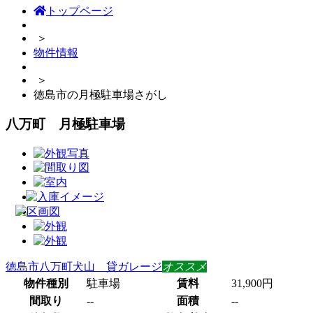
トップページ
＞
物件情報
＞
徳島市の月極駐車場さがし
八万町 月極駐車場
徳島市八万町犬山 貸ガレージ
オススメ
物件種別
駐車場
賃料
31,900円
間取り
--
面積
--